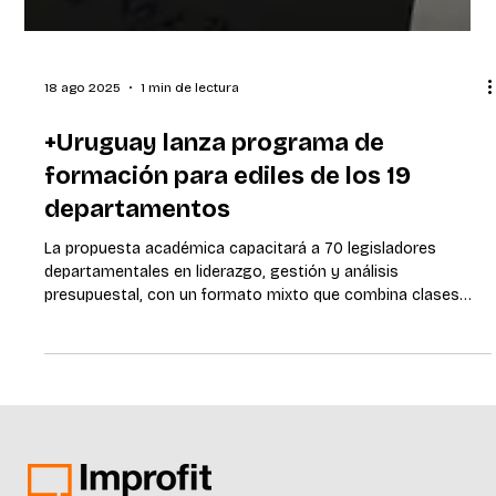
18 ago 2025
1 min de lectura
+Uruguay lanza programa de
formación para ediles de los 19
departamentos
La propuesta académica capacitará a 70 legisladores
departamentales en liderazgo, gestión y análisis
presupuestal, con un formato mixto que combina clases
virtuales y un encuentro presencial Montevideo, Uruguay. 18
de agosto de 2025. El próximo 15 de setiembre comenzará
el Programa de Formación para Legisladores
Departamentales 2025, una propuesta que busca capacitar
a 70 ediles titulares o suplentes de los 19 departamentos en
liderazgo, comunicación, control y gestión local