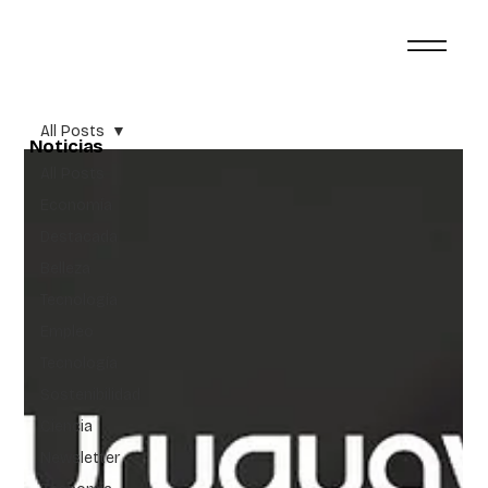
All Posts
Noticias
All Posts
Economía
Destacada
Belleza
Tecnología
Empleo
Tecnología
Sostenibilidad
Ciencia
Newsletter