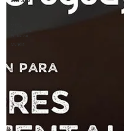
Economía
Salidas
IA
MEGA
Experiencia
Endeavor
Mundial