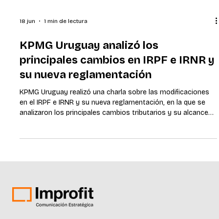
18 jun
1 min de lectura
KPMG Uruguay analizó los
principales cambios en IRPF e IRNR y
su nueva reglamentación
KPMG Uruguay realizó una charla sobre las modificaciones
en el IRPF e IRNR y su nueva reglamentación, en la que se
analizaron los principales cambios tributarios y su alcance
práctico para personas físicas, empresas y sociedades con
operaciones vinculadas al exterior. El encuentro estuvo a
cargo de Gustavo Melgendler y Aldo Zignago, socios del
Departamento de Asesoramiento Tributario y Legal de
KPMG, junto a Luis Fabregat, director del área. Durante la
actividad se abordaron