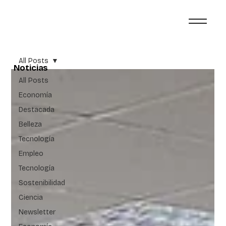
All Posts
Noticias
All Posts
Economía
Destacada
Belleza
Tecnología
Empleo
Tecnología
Sostenibilidad
Ciencia
Newsletter