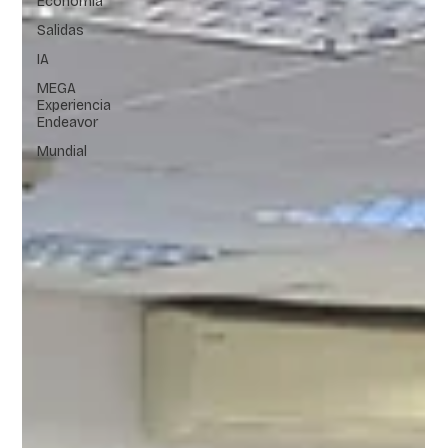
Economía
Salidas
IA
MEGA
Experiencia
Endeavor
Mundial