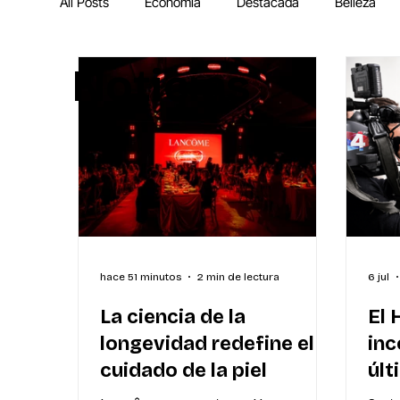
All Posts
Economía
Destacada
Belleza
Noticias
IA
MEGA Experiencia Endeavor
Mundial
hace 51 minutos
2 min de lectura
6 jul
La ciencia de la
El 
longevidad redefine el
inc
cuidado de la piel
últ
la 