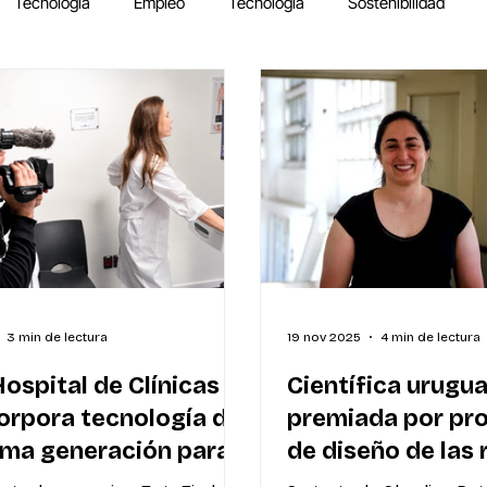
Tecnología
Empleo
Tecnología
Sostenibilidad
3 min de lectura
19 nov 2025
4 min de lectura
Hospital de Clínicas
Científica urugu
orpora tecnología de
premiada por pr
ima generación para
de diseño de las
detección temprana
móviles del futu