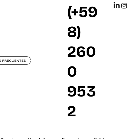
(+59
8)
260
S FRECUENTES
0
953
2