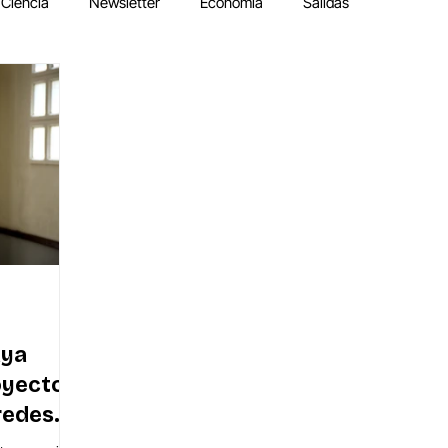
Ciencia
Newsletter
Economía
Salidas
aya
oyecto
 redes
ro