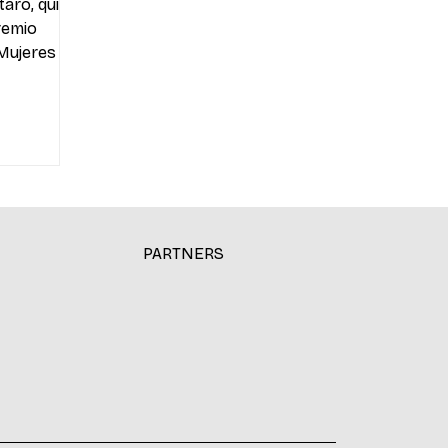
taro, quien
remio
 Mujeres en
El proyecto
rno
ar y
viles del
nologías
ificial.
embre de
PARTNERS
 mujeres en
adora:
s). Rattaro
o