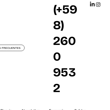
(+59
8)
260
S FRECUENTES
0
953
2