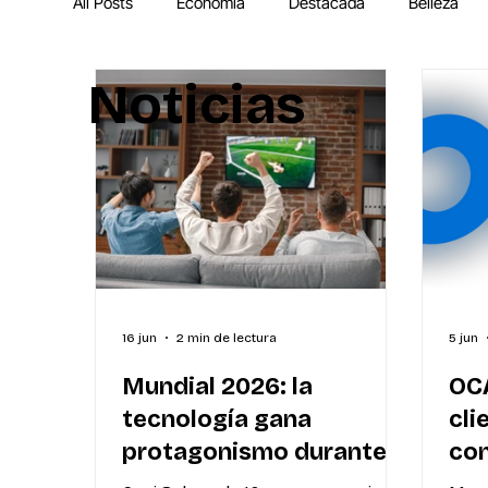
All Posts
Economía
Destacada
Belleza
Noticias
IA
MEGA Experiencia Endeavor
Mundial
16 jun
2 min de lectura
5 jun
Mundial 2026: la
OC
tecnología gana
cli
protagonismo durante
con
los partidos y cómo
Uru