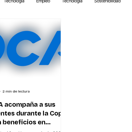
Tecnología
Empleo
Tecnología
Sostenibilidad
2 min de lectura
A acompaña a sus
entes durante la Copa
 beneficios en
guay y el exterior