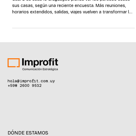
Casi 8 de cada 10 uruguayos piensa ver los partidos desde
sus casas, según una reciente encuesta. Más reuniones,
horarios extendidos, salidas, viajes vuelven a transformar las
rutinas de las casas y la forma de vivir la seguridad y la
tranquilidad cotidiana a través de la tecnología. Montevideo,
junio de 2026. — El Mundial modifica rutinas, horarios y
hábitos de consumo. La tecnología aplicada a la seguridad
comienza a ocupar un rol cada vez más integrado a la
experiencia cot
hola@improfit.com.uy
+598 2600 9532