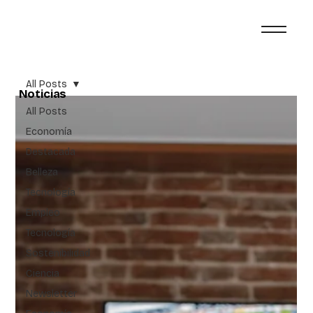
All Posts
Noticias
All Posts
Economía
Destacada
Belleza
Tecnología
Empleo
Tecnología
Sostenibilidad
Ciencia
Newsletter