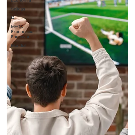
Economía
Salidas
IA
MEGA
Experiencia
Endeavor
Mundial