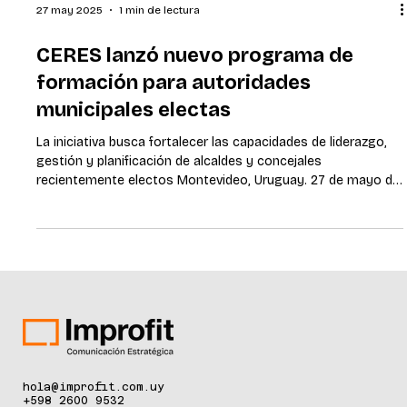
27 may 2025
1 min de lectura
CERES lanzó nuevo programa de
formación para autoridades
municipales electas
La iniciativa busca fortalecer las capacidades de liderazgo,
gestión y planificación de alcaldes y concejales
recientemente electos Montevideo, Uruguay. 27 de mayo de
2025 . El Centro de Estudios de la Realidad Económica y
Social (CERES), a través de su iniciativa +Uruguay, anunció el
lanzamiento de su tercer programa de formación ,
denominado Aceleración para Equipos de Gobierno Municipal
, orientado a alcaldes y concejales recientemente electos.
La actividad se realizará lo