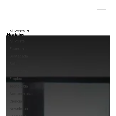
All Posts
Noticias
All Posts
Economía
Destacada
Belleza
Tecnología
Empleo
Tecnología
Sostenibilidad
Ciencia
Newsletter