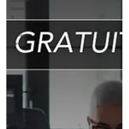
Economía
Salidas
IA
MEGA
Experiencia
Endeavor
Mundial