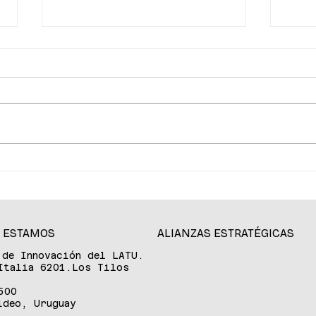
La ciencia de la longevidad
De P
redefine el cuidado de la
tran
piel
aten
acce
expe
 ESTAMOS
ALIANZAS ESTRATÉGICAS
 de Innovación del LATU.
Italia 6201.Los Tilos
500
ideo, Uruguay