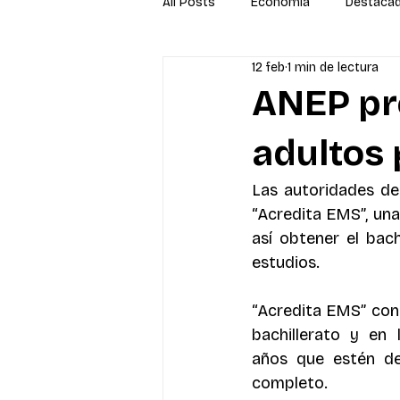
All Posts
Economía
Destaca
12 feb
1 min de lectura
Newsletter
Economía
S
ANEP pr
adultos 
Las autoridades de
“Acredita EMS”, una
así obtener el bach
estudios.
“Acredita EMS” cons
bachillerato y en
años que estén de
completo. 