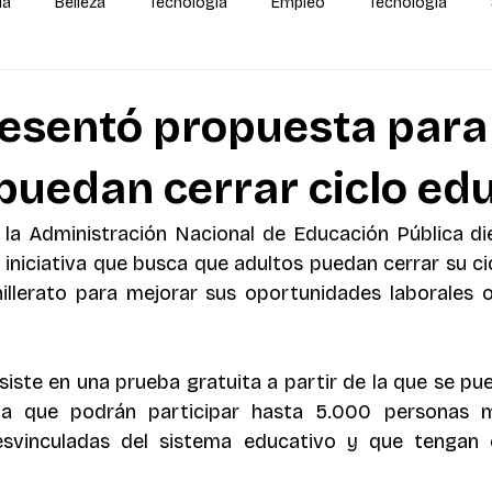
da
Belleza
Tecnología
Empleo
Tecnología
alidas
IA
MEGA Experiencia Endeavor
Mundial
esentó propuesta para
puedan cerrar ciclo ed
 la Administración Nacional de Educación Pública di
 iniciativa que busca que adultos puedan cerrar su cic
illerato para mejorar sus oportunidades laborales o
iste en una prueba gratuita a partir de la que se pued
 la que podrán participar hasta 5.000 personas 
svinculadas del sistema educativo y que tengan el