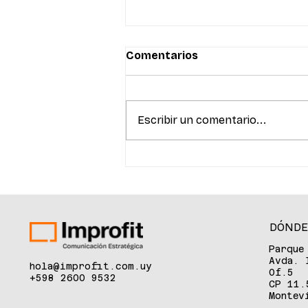
Comentarios
Escribir un comentario...
La innovación en salud
reunió a referentes del
ecosistema para debatir
sobre inteligencia
artificial, biotecnología y
DÓNDE
venture capital
Parque
Avda. 
hola@improfit.com.uy
Of.5
+598 2600 9532
CP 11.
Montev