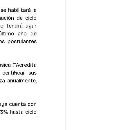
e habilitará la 
ación de ciclo 
o, tendrá lugar 
ltimo año de 
os postulantes 
ica (“Acredita 
ertificar sus 
za anualmente, 
aya cuenta con 
,3% hasta ciclo 