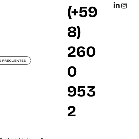
(+59
8)
260
S FRECUENTES
0
953
2