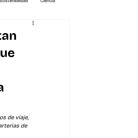
Sostenibilidad
Ciencia
tan
que
a
s de viaje, 
rterias de 