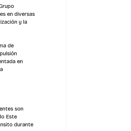
Grupo 
es en diversas 
zación y la 
ema de 
pulsión 
entada en 
a 
entes son 
lo Este 
ánsito durante 