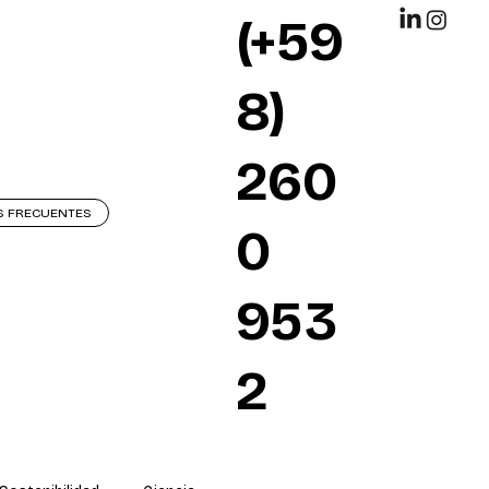
(+59
8)
260
S FRECUENTES
0
953
2