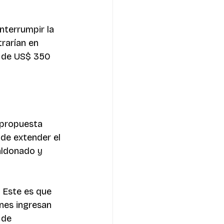
nterrumpir la 
rarían en 
s de US$ 350 
 propuesta 
 de extender el 
aldonado y 
 Este es que 
nes ingresan 
 de 