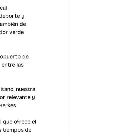
eal 
 deporte y 
también de 
dor verde 
ropuerto de 
 entre las 
itano, nuestra 
or relevante y 
Berkes. 
 que ofrece el 
s tiempos de 