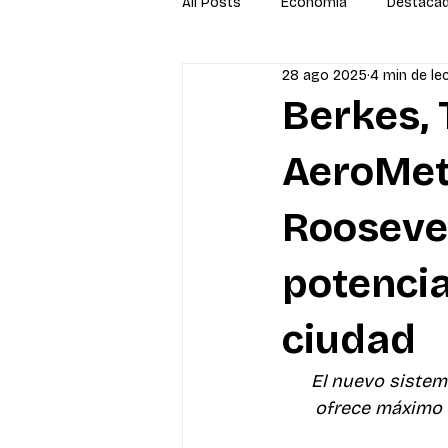
All Posts
Economía
Destaca
28 ago 2025
4 min de le
Newsletter
Economía
S
Berkes,
AeroMet:
Roosevel
potencia
ciudad
El nuevo sistema
ofrece máximo c