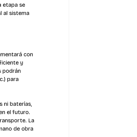
a etapa se 
l al sistema 
ementará con 
iciente y 
s podrán 
.) para 
 ni baterías, 
n el futuro. 
ransporte. La 
 mano de obra 