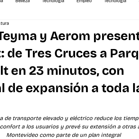
da
Belleza
Tecnología
Empleo
Tecnología
ctura
alidas
IA
MEGA Experiencia Endeavor
Mundial
 Teyma y Aerom presen
 de Tres Cruces a Par
t en 23 minutos, con
l de expansión a toda l
 de transporte elevado y eléctrico reduce los tiempo
onfort a los usuarios y prevé su extensión a otras a
Montevideo como parte de un plan integral