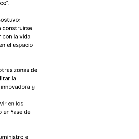
co”.
sostuvo: 
 construirse 
 con la vida 
en el espacio 
otras zonas de 
itar la 
 innovadora y 
 
ir en los 
 en fase de 
uministro e 