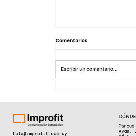
Comentarios
Escribir un comentario...
La innovación en salud
reunió a referentes del
ecosistema para debatir
sobre inteligencia
artificial, biotecnología y
DÓNDE
venture capital
Parque
Avda. 
hola@improfit.com.uy