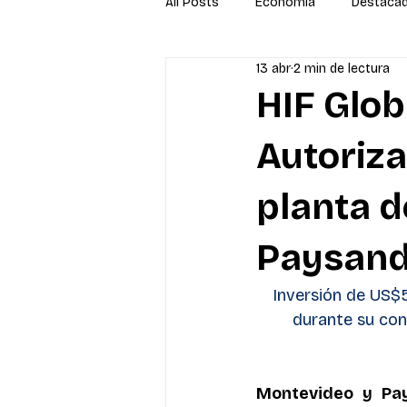
All Posts
Economía
Destaca
13 abr
2 min de lectura
Newsletter
Economía
S
HIF Glob
Autoriza
planta d
Paysan
Inversión de US$5
durante su con
Montevideo y Pay