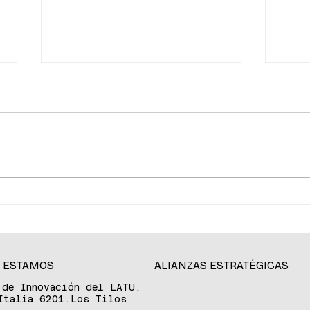
La ciencia de la longevidad
De P
redefine el cuidado de la
tran
piel
aten
acce
expe
 ESTAMOS
ALIANZAS ESTRATÉGICAS
 de Innovación del LATU.
Italia 6201.Los Tilos