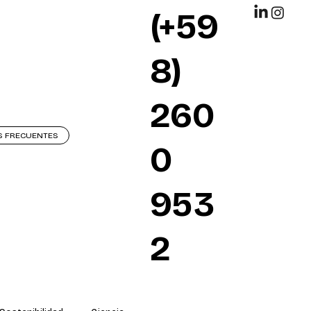
(+59
8)
260
S FRECUENTES
0
953
2