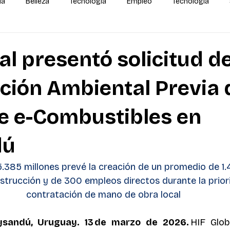
da
Belleza
Tecnología
Empleo
Tecnología
alidas
IA
MEGA Experiencia Endeavor
Mundial
al presentó solicitud d
ción Ambiental Previa 
e e-Combustibles en
dú
.385 millones prevé la creación de un promedio de 1
strucción y de 300 empleos directos durante la prior
contratación de mano de obra local 
sandú, Uruguay. 13 de marzo de 2026.
 HIF Glob