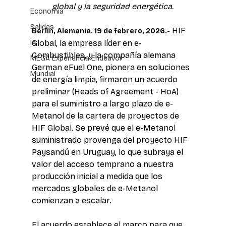
global y la seguridad energética.
Economía
Salidas
 HIF 
Berlin, Alemania. 19 de febrero, 2026.-
IA
Global, la empresa líder en e-
Combustibles, y la compañía alemana 
MEGA Experiencia Endeavor
German eFuel One, pionera en soluciones 
Mundial
de energía limpia, firmaron un acuerdo 
preliminar (Heads of Agreement - HoA) 
para el suministro a largo plazo de e-
Metanol de la cartera de proyectos de 
HIF Global. Se prevé que el e-Metanol 
suministrado provenga del proyecto HIF 
Paysandú en Uruguay, lo que subraya el 
valor del acceso temprano a nuestra 
producción inicial a medida que los 
mercados globales de e-Metanol 
comienzan a escalar. 
El acuerdo establece el marco para que 