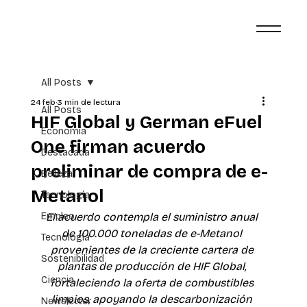
All Posts
24 feb
3 min de lectura
All Posts
HIF Global y German eFuel
Economía
One firman acuerdo
Destacada
preliminar de compra de e-
Belleza
Metanol
Tecnología
Empleo
El acuerdo contempla el suministro anual 
de 100.000 toneladas de e-Metanol 
Tecnología
provenientes de la creciente cartera de 
Sostenibilidad
plantas de producción de HIF Global, 
Ciencia
fortaleciendo la oferta de combustibles 
limpios, apoyando la descarbonización 
Newsletter