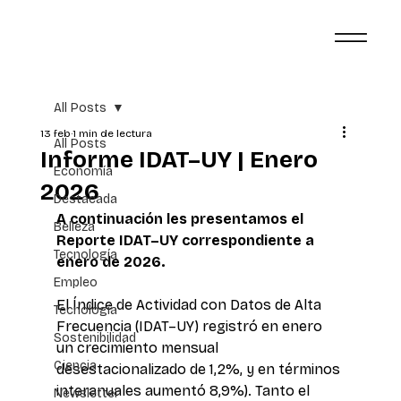
All Posts
13 feb
1 min de lectura
All Posts
Informe IDAT–UY | Enero
Economía
2026
Destacada
A continuación les presentamos el 
Belleza
Reporte IDAT–UY correspondiente a 
Tecnología
enero de 2026.
Empleo
El Índice de Actividad con Datos de Alta 
Tecnología
Frecuencia (IDAT–UY) registró en enero 
Sostenibilidad
un crecimiento mensual 
Ciencia
desestacionalizado de 1,2%, y en términos 
interanuales aumentó 8,9%). Tanto el 
Newsletter