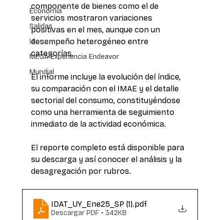
componente de bienes como el de 
Economía
servicios mostraron variaciones 
Salidas
positivas en el mes, aunque con un 
desempeño heterogéneo entre 
IA
categorías.
MEGA Experiencia Endeavor
Mundial
El informe incluye la evolución del índice, 
su comparación con el IMAE y el detalle 
sectorial del consumo, constituyéndose 
como una herramienta de seguimiento 
inmediato de la actividad económica.
El reporte completo está disponible para 
su descarga y así conocer el análisis y la 
desagregación por rubros. 
IDAT_UY_Ene25_SP (1)
.pdf
Descargar PDF • 342KB