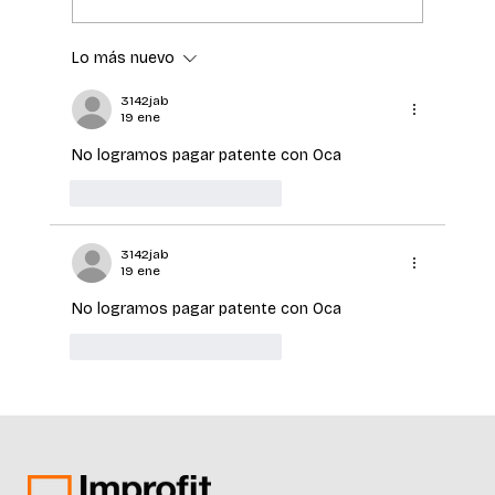
Lo más nuevo
El Hospital de Clínicas incorpora
tecnología de última generación para
3142jab
19 ene
la detección temprana del cáncer de
piel
No logramos pagar patente con Oca 
Me gusta
Reaccionar
3142jab
19 ene
No logramos pagar patente con Oca 
Me gusta
Reaccionar