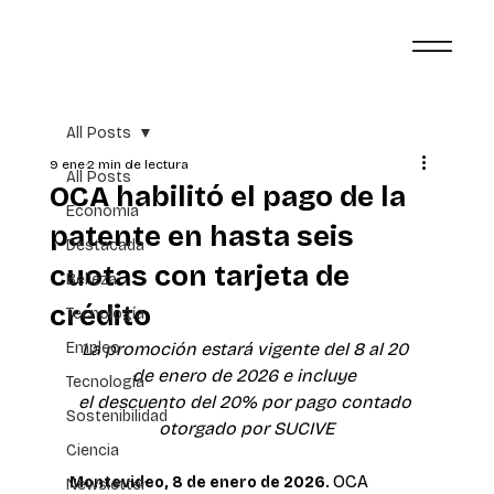
All Posts
9 ene
2 min de lectura
All Posts
OCA habilitó el pago de la
Economía
patente en hasta seis
Destacada
cuotas con tarjeta de
Belleza
crédito
Tecnología
Empleo
La promoción estará vigente del 8 al 20 
de enero de 2026 e incluye 
Tecnología
el descuento del 20% por pago contado 
Sostenibilidad
otorgado por SUCIVE
Ciencia
OCA 
Montevideo, 8 de enero de 2026. 
Newsletter