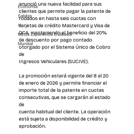
anunció una nueva facilidad para sus 
Economía
clientes que permite pagar la patente de 
Salidas
rodados en hasta seis cuotas con 
IA
tarjetas de crédito Mastercard y Visa de 
OCA, manteniendo el beneficio del 20% 
MEGA Experiencia Endeavor
de descuento por pago contado 
Mundial
otorgado por el Sistema Único de Cobro 
de 
Ingresos Vehiculares (SUCIVE).
La promoción estará vigente del 8 al 20 
de enero de 2026 y permite financiar el 
importe total de la patente en cuotas 
consecutivas, que se cargarán al estado 
de 
cuenta habitual del cliente. La operación 
está sujeta a disponibilidad de crédito y 
aprobación.