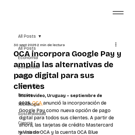
All Posts
30 sept 2025
2 min de lectura
All Posts
OCA incorpora Google Pay y
Economía
amplía las alternativas de
Destacada
pago digital para sus
Belleza
clientes
Tecnología
Empleo
Montevideo, Uruguay – septiembre de 
OCA 
anunció la incorporación de 
2025. 
Tecnología
Google Pay como nueva opción de pago 
Sostenibilidad
digital para todos sus clientes. A partir de 
Ciencia
ahora, las tarjetas de crédito Mastercard 
y Visa de OCA y la cuenta OCA Blue 
Newsletter