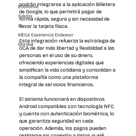
podrán integrarse a la aplicación Billetera 
Economía
de Google, lo que permitirá pagar de 
Salidas
forma rápida, segura y sin necesidad de 
IA
llevar la tarjeta física.
MEGA Experiencia Endeavor
Esta integración refuerza la estrategia de 
Mundial
OCA de dar más libertad y flexibilidad a las 
personas en el uso de su dinero, 
ofreciendo experiencias digitales que 
simplifican la vida cotidiana y consolidan a 
la compañía como una plataforma 
integral de servicios financieros.
El sistema funcionará en dispositivos 
Android compatibles con tecnología NFC 
y cuenta con autenticación biométrica, lo 
que garantiza seguridad en cada 
operación. Además, los pagos pueden 
realizarse sin conexión a datos ni wifi, 