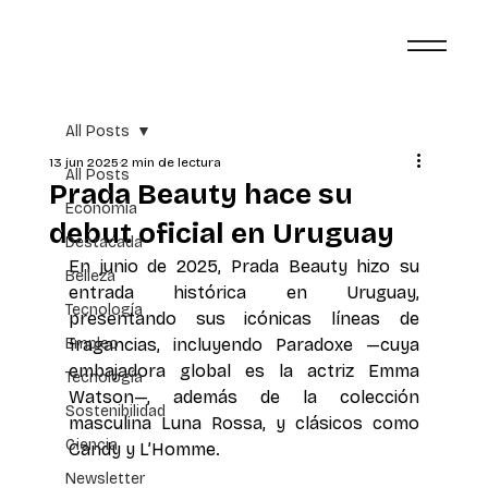
All Posts
13 jun 2025
2 min de lectura
All Posts
Prada Beauty hace su
Economía
debut oficial en Uruguay
Destacada
En junio de 2025, Prada Beauty hizo su 
Belleza
entrada histórica en Uruguay, 
Tecnología
presentando sus icónicas líneas de 
Empleo
fragancias, incluyendo Paradoxe —cuya 
embajadora global es la actriz Emma 
Tecnología
Watson—, además de la colección 
Sostenibilidad
masculina Luna Rossa, y clásicos como 
Ciencia
Candy y L’Homme. 
Newsletter