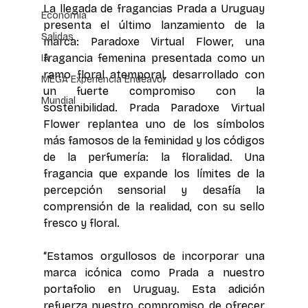
La llegada de fragancias Prada a Uruguay 
Economía
presenta el último lanzamiento de la 
Salidas
marca: Paradoxe Virtual Flower, una 
fragancia femenina presentada como un 
IA
ramo floral atemporal, desarrollado con 
MEGA Experiencia Endeavor
un fuerte compromiso con la 
Mundial
sostenibilidad. Prada Paradoxe Virtual 
Flower replantea uno de los símbolos 
más famosos de la feminidad y los códigos 
de la perfumería: la floralidad. Una 
fragancia que expande los límites de la 
percepción sensorial y desafía la 
comprensión de la realidad, con su sello 
fresco y floral.
“Estamos orgullosos de incorporar una 
marca icónica como Prada a nuestro 
portafolio en Uruguay. Esta adición 
refuerza nuestro compromiso de ofrecer 