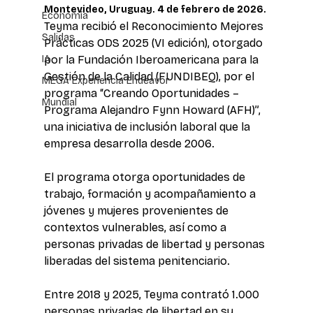
Montevideo, Uruguay. 4 de febrero de 2026.
Economía
Teyma recibió el Reconocimiento Mejores 
Salidas
Prácticas ODS 2025 (VI edición), otorgado 
IA
por la Fundación Iberoamericana para la 
Gestión de la Calidad (FUNDIBEQ), por el 
MEGA Experiencia Endeavor
programa “Creando Oportunidades – 
Mundial
Programa Alejandro Fynn Howard (AFH)”, 
una iniciativa de inclusión laboral que la 
empresa desarrolla desde 2006. 
El programa otorga oportunidades de 
trabajo, formación y acompañamiento a 
jóvenes y mujeres provenientes de 
contextos vulnerables, así como a 
personas privadas de libertad y personas 
liberadas del sistema penitenciario. 
Entre 2018 y 2025, Teyma contrató 1.000 
personas privadas de libertad en su 