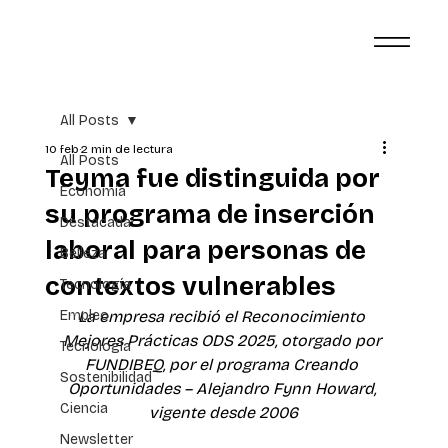
All Posts
10 feb
2 min de lectura
All Posts
Teyma fue distinguida por
Economía
su programa de inserción
Destacada
laboral para personas de
Belleza
contextos vulnerables
Tecnología
Empleo
La empresa recibió el Reconocimiento 
Mejores Prácticas ODS 2025, otorgado por 
Tecnología
FUNDIBEQ, por el programa Creando 
Sostenibilidad
Oportunidades – Alejandro Fynn Howard, 
Ciencia
vigente desde 2006
Newsletter