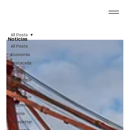
All Posts
Noticias
All Posts
Economía
Destacada
Belleza
Tecnología
Empleo
Tecnología
Sostenibilidad
Ciencia
Newsletter