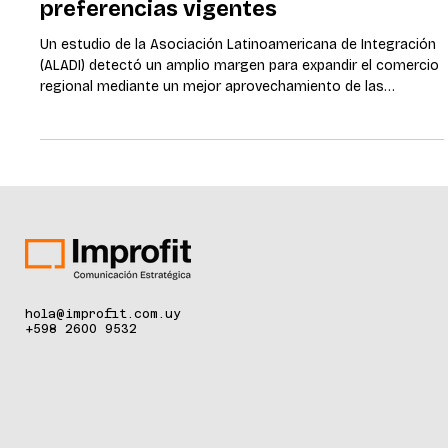
de cada 10 productos aprovecha
preferencias vigentes
Un estudio de la Asociación Latinoamericana de Integración
(ALADI) detectó un amplio margen para expandir el comercio
regional mediante un mejor aprovechamiento de las
preferencias en los acuerdos vigentes entre sus 13 países
miembros. Montevideo, abril 2026. Solo el 8,8% de los
productos con preferencias arancelarias disponibles utiliza
esos beneficios en la región, según el estudio
Aprovechamiento de las Preferencias Arancelarias en los
Acuerdos elaborado por la Asociación
hola@improfit.com.uy
+598 2600 9532