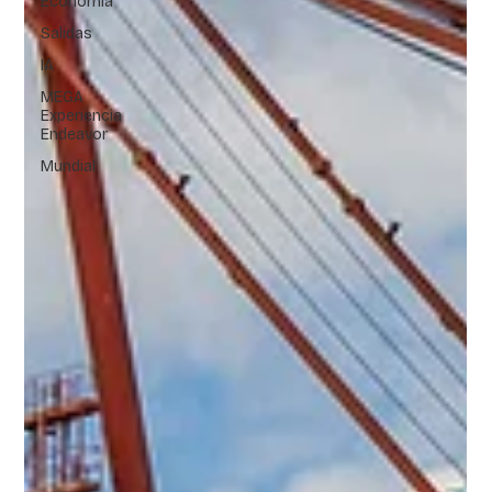
Economía
Salidas
IA
MEGA
Experiencia
Endeavor
Mundial