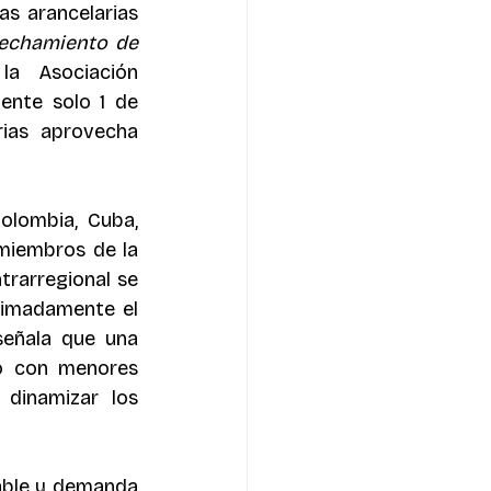
s arancelarias 
echamiento de 
a Asociación 
ente solo 1 de 
ias aprovecha 
olombia, Cuba, 
miembros de la 
rarregional se 
ximadamente el 
señala que una 
to con menores 
 dinamizar los 
ble y demanda 