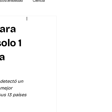
Sostenibilidad
Ciencia
para
olo 1
a
 detectó un 
 mejor 
us 13 países 