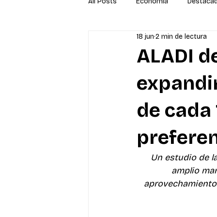
All Posts
Economía
Destaca
18 jun
2 min de lectura
Newsletter
Economía
S
ALADI d
expandir
de cada
preferen
Un estudio de l
amplio mar
aprovechamiento d