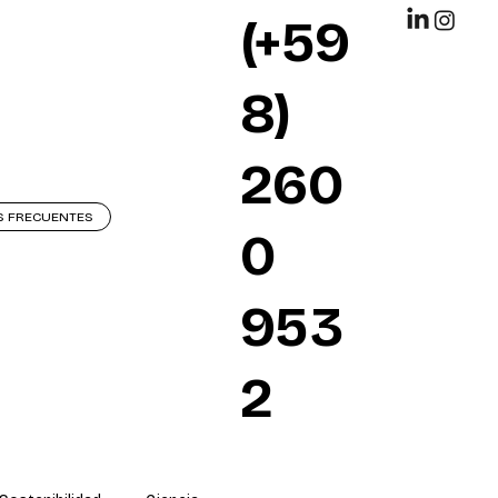
(+59
8)
260
S FRECUENTES
0
953
2