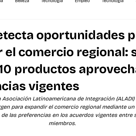
da
Belleza
Tecnología
Empleo
Tecnología
alidas
IA
MEGA Experiencia Endeavor
Mundial
etecta oportunidades 
 el comercio regional: s
 10 productos aprovech
cias vigentes
a Asociación Latinoamericana de Integración (ALADI)
gen para expandir el comercio regional mediante un
e las preferencias en los acuerdos vigentes entre s
miembros.