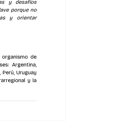
as y desafíos 
lave porque no 
s y orientar 
 organismo de 
s: Argentina, 
, Perú, Uruguay 
rregional y la 