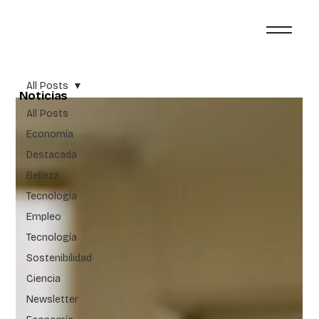
All Posts
Noticias
All Posts
Economía
Destacada
Belleza
Tecnología
Empleo
Tecnología
Sostenibilidad
Ciencia
Newsletter