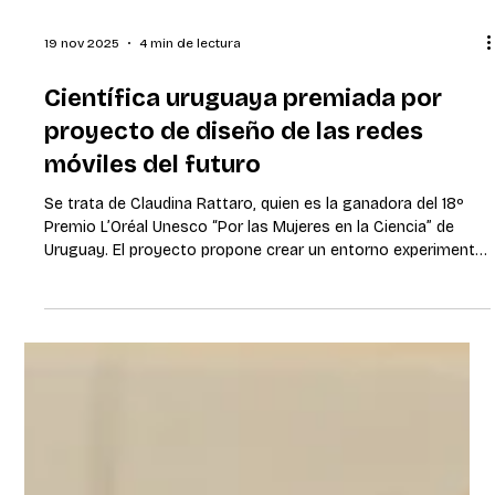
19 nov 2025
4 min de lectura
Científica uruguaya premiada por
proyecto de diseño de las redes
móviles del futuro
Se trata de Claudina Rattaro, quien es la ganadora del 18º
Premio L’Oréal Unesco “Por las Mujeres en la Ciencia” de
Uruguay. El proyecto propone crear un entorno experimental
para probar y desarrollar las redes móviles del futuro,
combinando tecnologías abiertas e inteligencia artificial.
Montevideo, 13 de noviembre de 2025. La edición 2025 del
Premio L’Oréal Unesco “Por las mujeres en la Ciencia” tiene
su ganadora: Claudina Rattaro (41 años). Rattaro tiene un
Máster y Docto