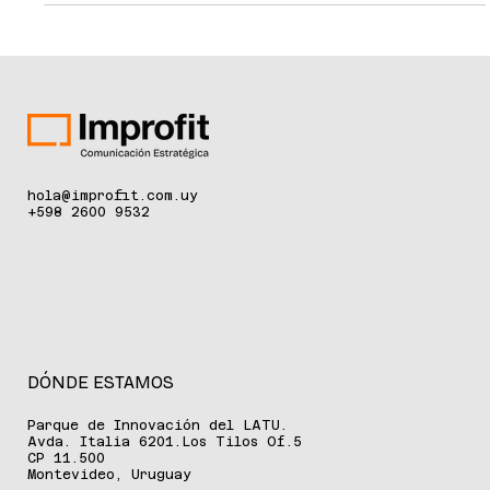
a través de la Dirección Nacional de Innovación, Ciencia y
Tecnología (DICYT), abre la convocatoria 2025 del Premio
Nacional L’Oréal – UNESCO “Por las Mujeres en la Ciencia” .
Este galardón busca reconocer y apoyar el trabajo de
científicas uruguayas que desarrollan proyectos de
investigación innovadores en áreas clave para el país. La
convocatoria está d
hola@improfit.com.uy
+598 2600 9532
DÓNDE ESTAMOS