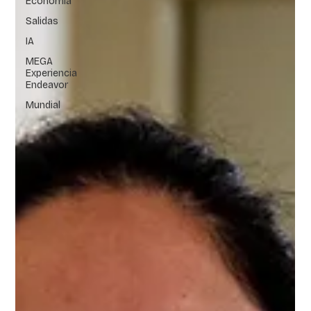
Economía
Salidas
IA
MEGA
Experiencia
Endeavor
Mundial