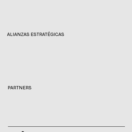
Parque de Innovación del LATU.
Avda. Italia 6201.Los Tilos Of.5
CP 11.500
Montevideo, Uruguay
ALIANZAS ESTRATÉGICAS
PARTNERS