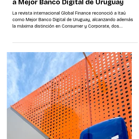
por cuarto año consecutivo el premio
a Mejor Banco Digital de Uruguay
La revista internacional Global Finance reconoció a Itaú
como Mejor Banco Digital de Uruguay, alcanzando además
la máxima distinción en Consumer y Corporate, dos
categorías que evalúa la publicación especializada en
mercados financieros. Montevideo, octubre de 2025. El
premio se otorga mediante la evaluación de dos grandes
categorías: “Consumer” (Banca Minorista) y “Corporate”
(Banca Mayorista). En la categoría Consumer, Itaú fue
destacado por la mejor experiencia de usuario