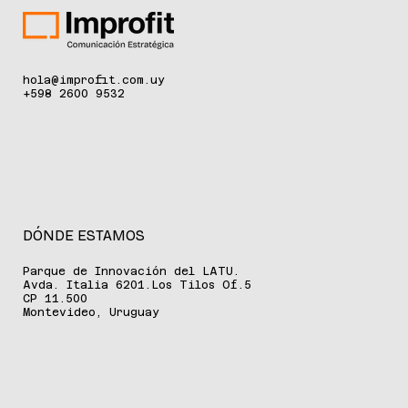
especializada en mercados financieros reconoció por tercer
año consecutivo a Itaú como Mejor Banco de Uruguay, un
reconocimiento que destaca la solidez financiera, la
innovación en productos, y el compromiso
hola@improfit.com.uy
+598 2600 9532
DÓNDE ESTAMOS
Parque de Innovación del LATU.
Avda. Italia 6201.Los Tilos Of.5
CP 11.500
Montevideo, Uruguay