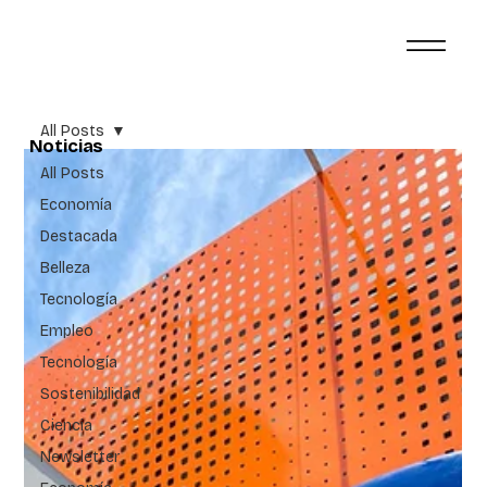
All Posts
Noticias
All Posts
Economía
Destacada
Belleza
Tecnología
Empleo
Tecnología
Sostenibilidad
Ciencia
Newsletter