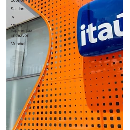
Economía
Salidas
IA
MEGA
Experiencia
Endeavor
Mundial