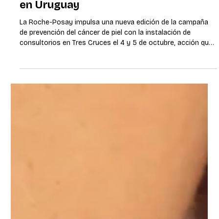
Más de 3.350 personas ya
chequearon sus lunares en la
campaña “Salvá tu piel” desde 2021
en Uruguay
La Roche-Posay impulsa una nueva edición de la campaña
de prevención del cáncer de piel con la instalación de
consultorios en Tres Cruces el 4 y 5 de octubre, acción que
cuenta con el apoyo de la Unidad Académica de
Dermatología del Hospital de Clínicas y la Sociedad de
Dermatología. Montevideo, octubre 2025. – El sábado 4, de
9:00 a 12:30 hs, y de 14:00 a 17:30 hs, y el domingo 5 de 9:00
a 12:30 hs, la explanada del Tres Cruces Shopping volverá a
convertirse en un espaci