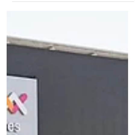
La Roche-Posay, marca de L’Oréal Groupe, en el marco de su
campaña “Salvá tu piel”. Montevideo, junio de 2026 - El
Hospital de Clínicas incorporó un equipo FotoFinder, una
tecnología de última generación destinada a fortalecer la
detección temprana y el seguimiento de pacientes con
cáncer de piel. La adquisición fue