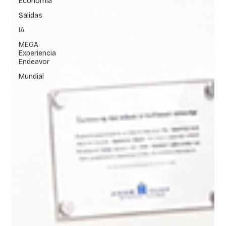
Economía
Salidas
IA
MEGA
Experiencia
Endeavor
Mundial