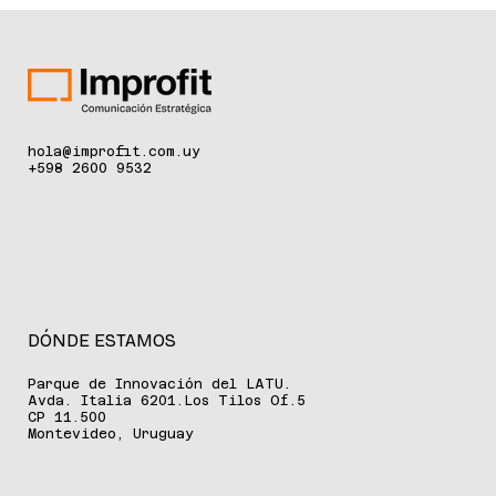
callejero antes de los 18 años
El dato se desprende del segundo estudio de opinión pública
encargado por L'Oréal Groupe a la Usina de Percepción
Ciudadana, que expone cómo se manifiesta este tipo de
situaciones en calles, plazas, transporte público y otros
espacios cotidianos. Montevideo, julio de 2025 – Un nuevo
relevamiento nacional sobre acoso callejero, elaborado por
la Usina de Percepción Ciudadana junto a L'Oréal Groupe en
el marco de su programa Stand Up contra el acoso callejero
de L´Oréal París
hola@improfit.com.uy
+598 2600 9532