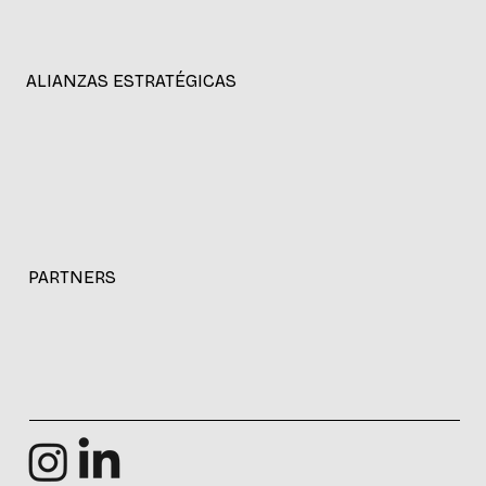
DÓNDE ESTAMOS
Parque de Innovación del LATU.
Avda. Italia 6201.Los Tilos Of.5
CP 11.500
Montevideo, Uruguay
ALIANZAS ESTRATÉGICAS
PARTNERS