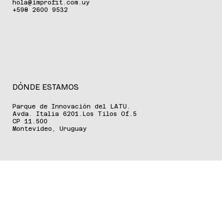
lanzamiento de su tercer programa de formación ,
denominado Aceleración para Equipos de Gobierno Municipal
, orientado a alcaldes y concejales recientemente electos.
La actividad se realizará lo
hola@improfit.com.uy
+598 2600 9532
DÓNDE ESTAMOS
Parque de Innovación del LATU.
Avda. Italia 6201.Los Tilos Of.5
CP 11.500
Montevideo, Uruguay