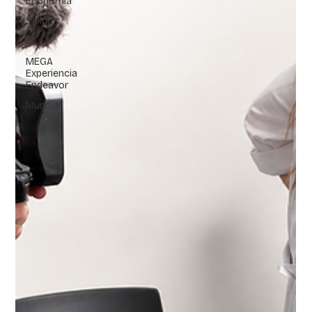
Economía
Salidas
IA
MEGA
Experiencia
Endeavor
Mundial