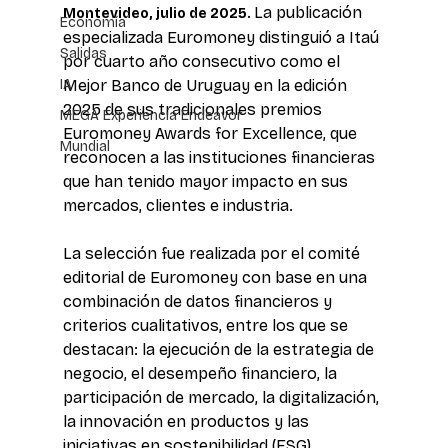
La publicación 
Montevideo, julio de 2025. 
Economía
especializada Euromoney distinguió a Itaú 
Salidas
por cuarto año consecutivo como el 
IA
Mejor Banco de Uruguay en la edición 
2025 de sus tradicionales premios 
MEGA Experiencia Endeavor
Euromoney Awards for Excellence, que 
Mundial
reconocen a las instituciones financieras 
que han tenido mayor impacto en sus 
mercados, clientes e industria.
La selección fue realizada por el comité 
editorial de Euromoney con base en una 
combinación de datos financieros y 
criterios cualitativos, entre los que se 
destacan: la ejecución de la estrategia de 
negocio, el desempeño financiero, la 
participación de mercado, la digitalización, 
la innovación en productos y las 
iniciativas en sostenibilidad (ESG).