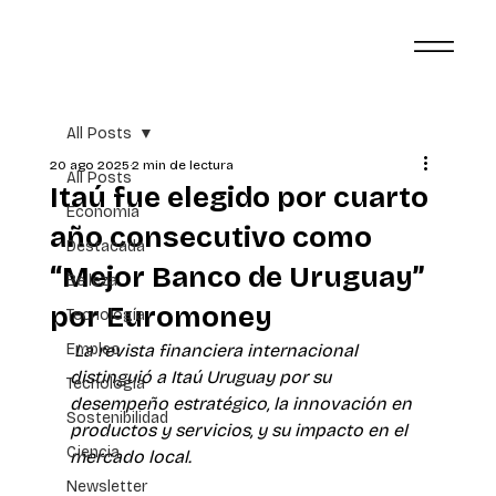
All Posts
20 ago 2025
2 min de lectura
All Posts
Itaú fue elegido por cuarto
Economía
año consecutivo como
Destacada
“Mejor Banco de Uruguay”
Belleza
por Euromoney
Tecnología
Empleo
La revista financiera internacional 
distinguió a Itaú Uruguay por su 
Tecnología
desempeño estratégico, la innovación en 
Sostenibilidad
productos y servicios, y su impacto en el 
Ciencia
mercado local.
Newsletter