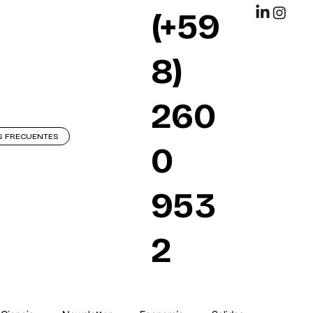
(+59
8)
260
S FRECUENTES
0
953
2