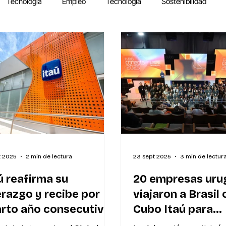
Tecnología
Empleo
Tecnología
Sostenibilidad
t 2025
2 min de lectura
23 sept 2025
3 min de lectur
ú reafirma su
20 empresas uru
erazgo y recibe por
viajaron a Brasil
rto año consecutivo
Cubo Itaú para
premio a Mejor Banco
fortalecer el ec