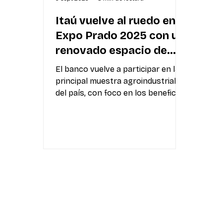
Itaú vuelve al ruedo en
Expo Prado 2025 con un
renovado espacio de
encuentro
El banco vuelve a participar en la
principal muestra agroindustrial
del país, con foco en los beneficios
para clientes, el impulso al sector
agropecuario y una agenda de
actividades culturales y
corporativas. Montevideo,
setiembre de 2025. Al igual que en
los últimos años, Itaú estará una
vez más en Expo Prado. En la
edición de este año (que se
desarrollará del 5 al 14 de
setiembre) el banco se presentará