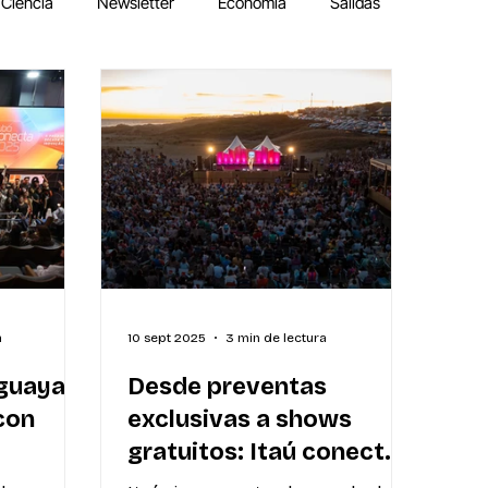
Ciencia
Newsletter
Economía
Salidas
a
10 sept 2025
3 min de lectura
guayas
Desde preventas
 con
exclusivas a shows
gratuitos: Itaú conecta
osistema
experiencias a través de