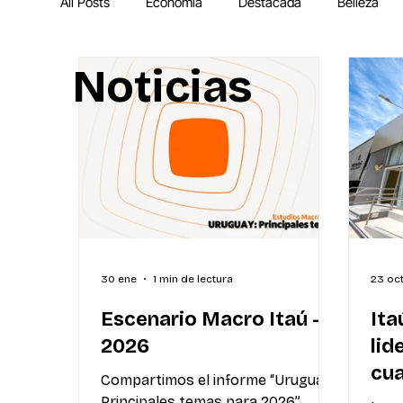
All Posts
Economía
Destacada
Belleza
Noticias
IA
MEGA Experiencia Endeavor
Mundial
30 ene
1 min de lectura
23 oc
Escenario Macro Itaú -
Ita
2026
lid
cua
Compartimos el informe “Uruguay:
el 
Principales temas para 2026”,