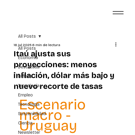
All Posts
16 jul 2025
6 min de lectura
All Posts
Itaú ajusta sus
Economía
proyecciones: menos
Destacada
inflación, dólar más bajo y
Belleza
nuevo recorte de tasas
Tecnología
Empleo
Escenario 
Tecnología
macro - 
Sostenibilidad
Uruguay
Ciencia
Newsletter