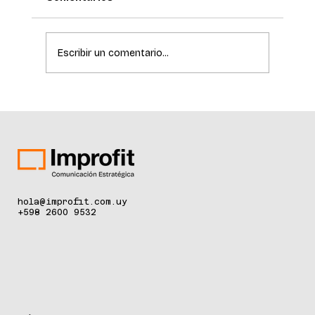
Escribir un comentario...
El Hospital de Clínicas incorpora
tecnología de última generación para
la detección temprana del cáncer de
piel
hola@improfit.com.uy
+598 2600 9532