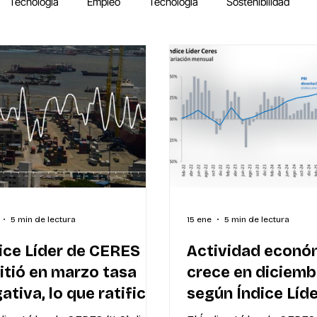
Tecnología
Empleo
Tecnología
Sostenibilidad
5 min de lectura
15 ene
5 min de lectura
ice Líder de CERES
Actividad econó
itió en marzo tasa
crece en diciemb
ativa, lo que ratifica
según Índice Líde
nomía débil en el
CERES