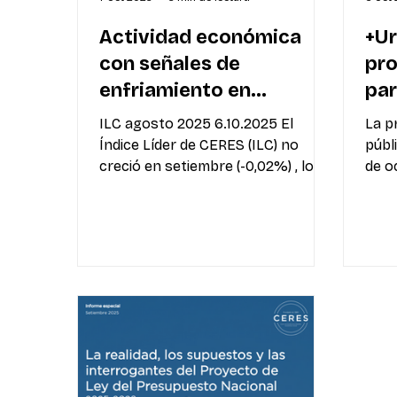
Actividad económica
+Ur
con señales de
pro
enfriamiento en
par
setiembre, según Índice
rea
ILC agosto 2025 6.10.2025 El
La p
Líder de CERES
soc
Índice Líder de CERES (ILC) no
públ
creció en setiembre (-0,02%) , lo
de o
que marca la primera tasa no
a ca
positiva del año y corta trece
, par
meses consecutivos de
educ
incremento. La desaceleración
fore
primero y esta tasa neutra en
Mont
setiembre, son señales de cierto
octubre 
enfriamiento de la economía,
prim
aunque habrá que esperar los
públ
datos de meses siguientes para
impu
verificar una tendencia. En los
y di