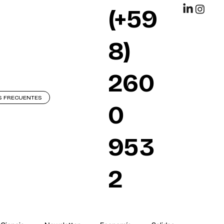
(+59
8)
260
S FRECUENTES
0
953
2