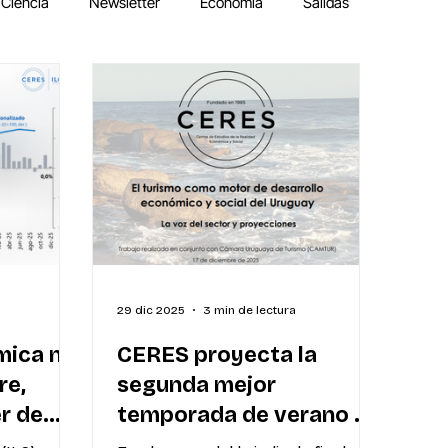
Ciencia
Newsletter
Economía
Salidas
29 dic 2025
3 min de lectura
mica no
CERES proyecta la
re,
segunda mejor
r de
temporada de verano en
cantidad de visitantes