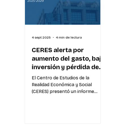
primeros meses del 2025, la
de u
actividad fue impulsada
excl
principalmente por el desempeño
de l
4 sept 2025
4 min de lectura
CERES alerta por
aumento del gasto, baja
inversión y pérdida de
competitividad prevista
El Centro de Estudios de la
en el Presupuesto
Realidad Económica y Social
(CERES) presentó un informe
Nacional
especial sobre el Proyecto de Ley
de Presupuesto Nacional, en el que
expone el aumento del gasto
público previsto para el
quinquenio, advierte una pérdida de